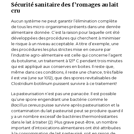
Sécurité sanitaire des f’romages au lait
cru
Aucun système ne peut garantir l’élimination complète
de tous les micro-organismes présents dans une denrée
alimentaire donnée. C’est la raison pour laquelle ont été
développées des procédures qui cherchent à minimiser
le risque à un niveau acceptable. A titre d’exemple, une
des procédures les plus strictes mise en oeuvre par
l’industrie agro-alimentaire est celle qui concerne l’agent
du botulisme, un traitement à 121° C pendant trois minutes
qui est appliqué aux conserves en boites. Il reste que,
même dans ces conditions, il reste une chance, très faible
il est vrai (une sur 1012), que des spores revitalisables de
Clostridium botilinum puissent survivre à ce traitement!
La pasteurisation n’est pas une panacée. Il est possible
qu’une spore engendrant une bactérie comme le
Bacillus cereus
puisse survivre après pasteurisation et la
contamination du lait pasteurisé peut se produire quand il
y a un nombre excessif de bactéries thermorésistantes
dans le lait à traiter (2). Plus grave peut-être, un nombre
important d’intoxications alimentaires ont été attribuées
à la consommation de lait pasteurisé, soit en raison de