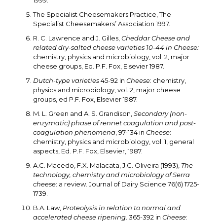
1999.
The Specialist Cheesemakers Practice, The
Specialist Cheesemakers’ Association 1997.
R. C. Lawrence and J. Gilles,
Cheddar Cheese and
related dry-salted cheese varieties 10-44 in Cheese:
chemistry, physics and microbiology, vol. 2, major
cheese groups, Ed. P.F. Fox, Elsevier 1987.
Dutch-type varieties
45-92 in
Cheese
: chemistry,
physics and microbiology, vol. 2, major cheese
groups, ed P.F. Fox, Elsevier 1987.
M. L. Green and A. S. Grandison,
Secondary (non-
enzymatic) phase of rennet coagulation and post-
coagulation phenomena
, 97-134 in
Cheese
:
chemistry, physics and microbiology, vol. 1, general
aspects, Ed. P.F. Fox, Elsevier, 1987.
A.C. Macedo, F.X. Malacata, J.C. Oliveira (1993),
The
technology, chemistry and microbiology of Serra
cheese
: a review. Journal of Dairy Science 76(6) 1725-
1739.
B.A. Law,
Proteolysis in relation to normal and
accelerated cheese ripening
. 365-392 in
Cheese
: