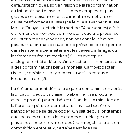
défauts techniques, soit en raison de la recontamination
du lait après pasteurisation. Un des exemples les plus
graves d’empoisonnements alimentaires mettant en
cause des fromages suisses (celle due au vacherin suisse
Mont d’Or ayant entraîné la mort de 34 personnes) a été
clairement démontrée comme étant due à la présence
de Listeria monocytogenes, non pas dans le lait avant
pasteurisation, mais à cause de la présence de ce germe
dans les ateliers de la laiterie et les caves d’affinage, où
les fromages étaient stockés (3). Des exemples
analogues ont été décrits d’intoxications alimentaires dus
à des contaminations par Salmonella, Campylobacter,
Listeria, Yersinia, Staphylococcus, Bacillus cereus et
Escherichia coli (2).
Il a été amplement démontré que la contamination après
fabrication peut plus vraisemblablement se produire
avec un produit pasteurisé, en raison de la diminution de
la flore compétitive, permettant ainsi aux bactéries
pathogènes de se développer. On sait depuis longtemps
que, dans les cultures de microbes en mélange de
plusieurs espèces, les microbes Gram négatif entrent en
compétition entre eux, certaines espèces se