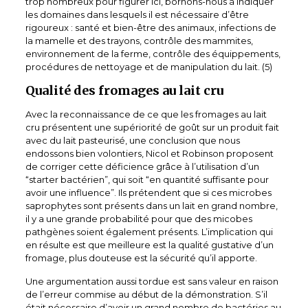
trop nombreux pour figurer ici, bornons-nous à indiquer
les domaines dans lesquels il est nécessaire d’être
rigoureux : santé et bien-être des animaux, infections de
la mamelle et des trayons, contrôle des mammites,
environnement de la ferme, contrôle des équippements,
procédures de nettoyage et de manipulation du lait. (5)
Qualité des fromages au lait cru
Avec la reconnaissance de ce que les fromages au lait
cru présentent une supériorité de goût sur un produit fait
avec du lait pasteurisé, une conclusion que nous
endossons bien volontiers, Nicol et Robinson proposent
de corriger cette déficience grâce à l’utilisation d’un
“starter bactérien”, qui soit “en quantité suffisante pour
avoir une influence”. Ils prétendent que si ces microbes
saprophytes sont présents dans un lait en grand nombre,
il y a une grande probabilité pour que des micobes
pathgènes soient également présents. L’implication qui
en résulte est que meilleure est la qualité gustative d’un
fromage, plus douteuse est la sécurité qu’il apporte.
Une argumentation aussi tordue est sans valeur en raison
de l’erreur commise au début de la démonstration. S’il
était nécessaire d’avoir un grand nombre de bactéries au