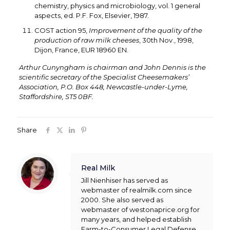
chemistry, physics and microbiology, vol. 1 general
aspects, ed. P.F. Fox, Elsevier, 1987.
COST action 95,
Improvement of the quality of the
production of raw milk cheeses
, 30th Nov., 1998,
Dijon, France, EUR 18960 EN.
Arthur Cunyngham is chairman and John Dennis is the
scientific secretary of the Specialist Cheesemakers’
Association, P.O. Box 448, Newcastle-under-Lyme,
Staffordshire, ST5 0BF.
Share
Real Milk
Jill Nienhiser has served as
webmaster of realmilk.com since
2000. She also served as
webmaster of westonaprice.org for
many years, and helped establish
Farm-to-Consumer Legal Defense