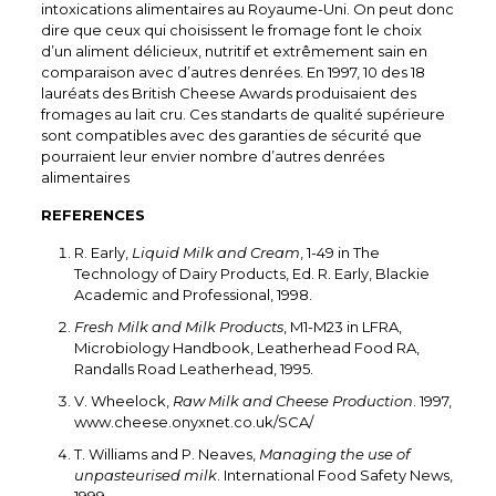
intoxications alimentaires au Royaume-Uni. On peut donc
dire que ceux qui choisissent le fromage font le choix
d’un aliment délicieux, nutritif et extrêmement sain en
comparaison avec d’autres denrées. En 1997, 10 des 18
lauréats des British Cheese Awards produisaient des
fromages au lait cru. Ces standarts de qualité supérieure
sont compatibles avec des garanties de sécurité que
pourraient leur envier nombre d’autres denrées
alimentaires
REFERENCES
R. Early,
Liquid Milk and Cream
, 1-49 in The
Technology of Dairy Products, Ed. R. Early, Blackie
Academic and Professional, 1998.
Fresh Milk and Milk Products
, M1-M23 in LFRA,
Microbiology Handbook, Leatherhead Food RA,
Randalls Road Leatherhead, 1995.
V. Wheelock,
Raw Milk and Cheese Production
. 1997,
www.cheese.onyxnet.co.uk/SCA/
T. Williams and P. Neaves,
Managing the use of
unpasteurised milk
. International Food Safety News,