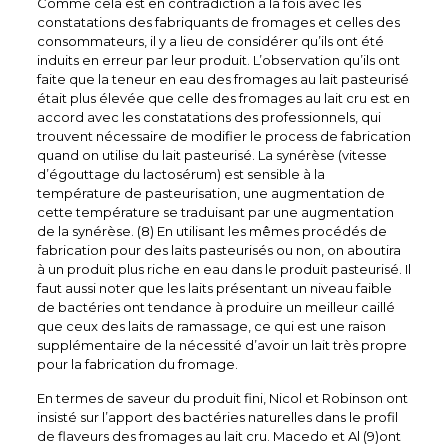
Comme cela est en contradiction à la fois avec les
constatations des fabriquants de fromages et celles des
consommateurs, il y a lieu de considérer qu’ils ont été
induits en erreur par leur produit. L’observation qu’ils ont
faite que la teneur en eau des fromages au lait pasteurisé
était plus élevée que celle des fromages au lait cru est en
accord avec les constatations des professionnels, qui
trouvent nécessaire de modifier le process de fabrication
quand on utilise du lait pasteurisé. La synérèse (vitesse
d’égouttage du lactosérum) est sensible à la
température de pasteurisation, une augmentation de
cette température se traduisant par une augmentation
de la synérèse. (8) En utilisant les mêmes procédés de
fabrication pour des laits pasteurisés ou non, on aboutira
à un produit plus riche en eau dans le produit pasteurisé. Il
faut aussi noter que les laits présentant un niveau faible
de bactéries ont tendance à produire un meilleur caillé
que ceux des laits de ramassage, ce qui est une raison
supplémentaire de la nécessité d’avoir un lait très propre
pour la fabrication du fromage.
En termes de saveur du produit fini, Nicol et Robinson ont
insisté sur l’apport des bactéries naturelles dans le profil
de flaveurs des fromages au lait cru. Macedo et Al (9)ont