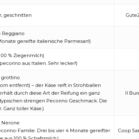
 geschnitten
GuteZ
o Reggiano
 Monate gereifte italienische Parmesan!)
100 % Ziegenmilch)
ecorino aus Italien. Sehr lecker!)
 grottino
m entfernt) – der Käse reift in Strohballen
rhält durch diese Art der Reifung ein ganz
Il Bur
 typischen strengen Pecorino Geschmack. Die
. Ganz toller Käse.)
o Nerone
ecorino-Familie. Drei bis vier 4 Monate gereifter
Coop Sar
e aus 100 % Schafsmilch.)