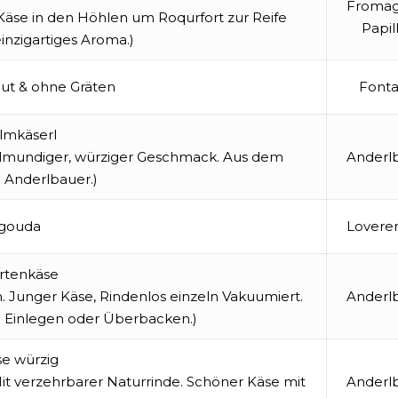
Fromag
 Käse in den Höhlen um Roqurfort zur Reife
Papil
einzigartiges Aroma.)
ut & ohne Gräten
Fonta
Almkäserl
llmundiger, würziger Geschmack. Aus dem
Anderl
Anderlbauer.)
sgouda
Lovere
irtenkäse
h. Junger Käse, Rindenlos einzeln Vakuumiert.
Anderl
m Einlegen oder Überbacken.)
se würzig
it verzehrbarer Naturrinde. Schöner Käse mit
Anderl