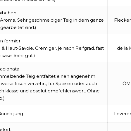
laibchen
m Aroma. Sehr geschmeidiger Teig in dem ganze
Flecke
gearbeitet sind.)
n fermier
 Haut-Savoie. Cremiger, je nach Reifgrad, fast
de la 
käse. Sehr gut!)
tagionata
schmelzende Teig entfaltet einen angenehm
eise frisch verzehrt; für Speisen oder auch
ÖM
nfach klasse und absolut empfehlenswert. Ohne
b.)
Gouda jung
Lovere
efort