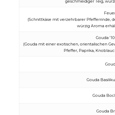
geschmeidiger Teig, würz
Feue
(Schnittkäse mit verzehrbarer Pfefferrinde,
würzig Aroma erhält
Gouda ‘10
(Gouda mit einer exotischen, orientalischen 
Pfeffer, Paprika, Knoblau
Goud
Gouda Basili
Gouda Boc
Gouda Br