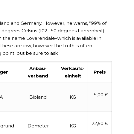
olland and Germany. However, he warns, “99% of
degrees Celsius (102-150 degrees Fahrenheit).
th the name Loverendale–which is available in
 these are raw, however the truth is often
 point, but be sure to ask!
Anbau-
Verkaufs-
ger
Preis
verband
einheit
15,00 €
A
Bioland
KG
22,50 €
rgrund
Demeter
KG