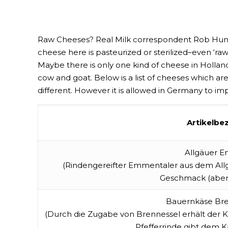
Raw Cheeses? Real Milk correspondent Rob Hundsc
cheese here is pasteurized or sterilized–even ‘
Maybe there is only one kind of cheese in Holland
cow and goat. Below is a list of cheeses which ar
different. However it is allowed in Germany to impo
Artikelbe
Allgäuer 
(Rindengereifter Emmentaler aus dem Allgä
Geschmack (aber n
Bauernkäse Bre
(Durch die Zugabe von Brennessel erhält der 
Pfefferrinde gibt dem K