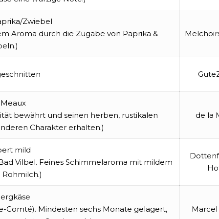
prika/Zwiebel
gem Aroma durch die Zugabe von Paprika &
Melchoir
eln.)
geschnitten
GuteZ
e Meaux
lität bewährt und seinen herben, rustikalen
de la 
deren Charakter erhalten.)
rt mild
Dottenf
n Bad Vilbel. Feines Schimmelaroma mit mildem
Ho
 Rohmilch.)
ergkäse
che-Comté). Mindesten sechs Monate gelagert,
Marcel 