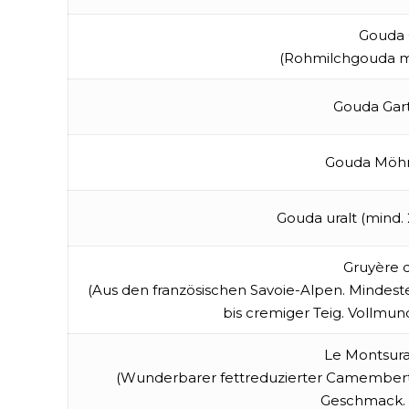
Gouda
(Rohmilchgouda m
Gouda Gar
Gouda Möhr
Gouda uralt (mind.
Gruyère 
(Aus den französischen Savoie-Alpen. Mindest
bis cremiger Teig. Vollmu
Le Montsura
(Wunderbarer fettreduzierter Camembert 
Geschmack. T