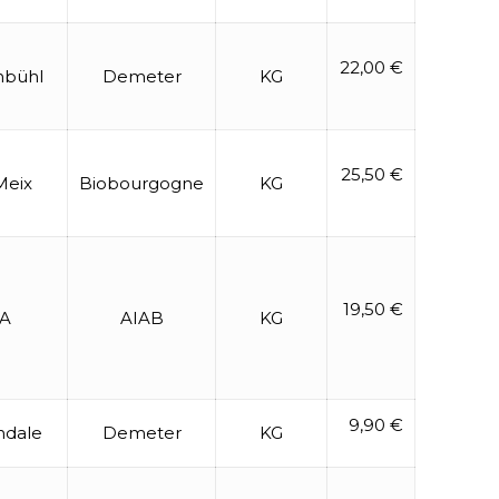
22,00 €
nbühl
Demeter
KG
25,50 €
Meix
Biobourgogne
KG
19,50 €
A
AIAB
KG
9,90 €
ndale
Demeter
KG