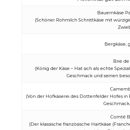
Bauernkäse Pa
(Schöner Rohmilch Schnittkäse mit würzi
Zwieb
Bergkäse, 
Brie d
(König der Käse – Hat sich als echte Spezia
Geschmack und seinen beson
Camembe
(Von der Hofkäserei des Dottenfelder Hofes i
Geschmack.
Comté B
(Der klassische französische Hartkäse (Fran