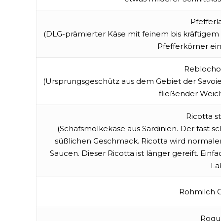
Pfeffer
(DLG-prämierter Käse mit feinem bis kräftige
Pfefferkörner ein
Reblocho
(Ursprungsgeschütz aus dem Gebiet der Savoie &
fließender Weich
Ricotta s
(Schafsmolkekäse aus Sardinien. Der fast 
süßlichen Geschmack. Ricotta wird normalerw
Saucen. Dieser Ricotta ist länger gereift. Ei
La
Rohmilch 
Roqu