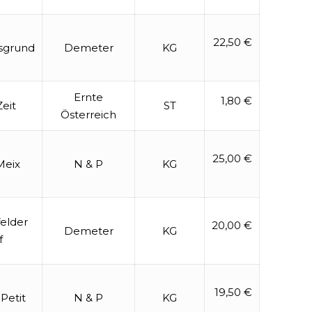
22,50 €
sgrund
Demeter
KG
Ernte
1,80 €
eit
ST
Österreich
25,00 €
Meix
N & P
KG
elder
20,00 €
Demeter
KG
f
19,50 €
Petit
N & P
KG