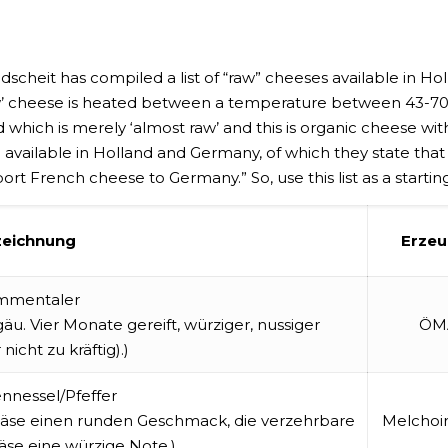
heit has compiled a list of “raw” cheeses available in H
raw’ cheese is heated between a temperature between 43-70 
 which is merely ‘almost raw’ and this is organic cheese wi
e available in Holland and Germany, of which they state that
rt French cheese to Germany.” So, use this list as a starting
zeichnung
Erzeu
Emmentaler
u. Vier Monate gereift, würziger, nussiger
ÖM
icht zu kräftig).)
nnessel/Pfeffer
Käse einen runden Geschmack, die verzehrbare
Melchoi
äse eine würzige Note.)