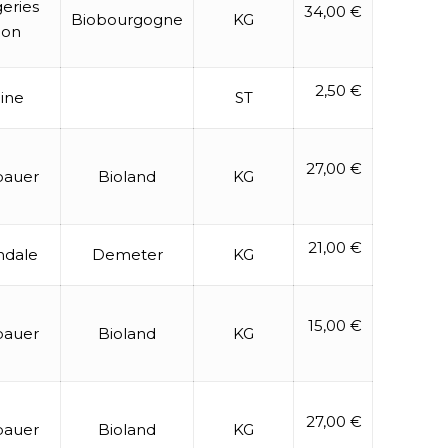
eries
34,00 €
Biobourgogne
KG
lon
2,50 €
ine
ST
27,00 €
bauer
Bioland
KG
21,00 €
ndale
Demeter
KG
15,00 €
bauer
Bioland
KG
27,00 €
bauer
Bioland
KG