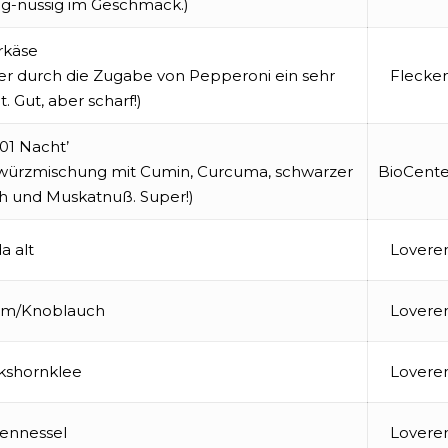
ig-nussig im Geschmack.)
rkäse
 der durch die Zugabe von Pepperoni ein sehr
Flecke
. Gut, aber scharf!)
01 Nacht’
Gewürzmischung mit Cumin, Curcuma, schwarzer
BioCente
ch und Muskatnuß. Super!)
a alt
Lovere
kum/Knoblauch
Lovere
kshornklee
Lovere
ennessel
Lovere