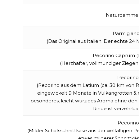
Naturdammer,
Parmigian
(Das Original aus Italien. Der echte 24
Pecorino Caprum (
(Herzhafter, vollmundiger Ziegenp
Pecorino
(Pecorino aus dem Latium (ca. 30 km von Ro
eingewickelt 9 Monate in Vulkangrotten & e
besonderes, leicht würziges Aroma ohne den
Rinde ist verzehrbar
Pecorin
(Milder Schafsschnittkäse aus der vielfältigen P
etwas milderer Schnittkäs