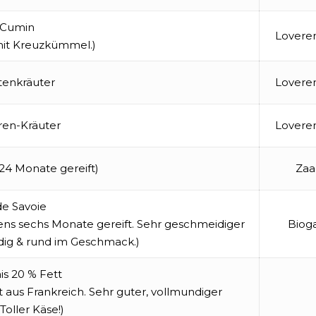
 Cumin
Lovere
it Kreuzkümmel.)
tenkräuter
Lovere
en-Kräuter
Lovere
 24 Monate gereift)
Zaa
de Savoie
ens sechs Monate gereift. Sehr geschmeidiger
Bio
ndig & rund im Geschmack.)
is 20 % Fett
aus Frankreich. Sehr guter, vollmundiger
oller Käse!)