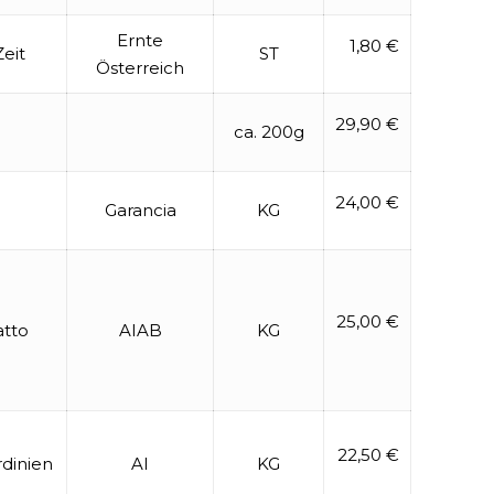
Ernte
1,80 €
eit
ST
Österreich
29,90 €
ca. 200g
24,00 €
Garancia
KG
25,00 €
atto
AIAB
KG
22,50 €
dinien
AI
KG