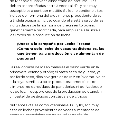
de 12 años de una vaca alimentada de pasturas. Ellas
deben ser ordeñadas hasta 3 veces al día, y son muy
susceptibles a contraer mastitis. Su leche contiene altos
índices de hormona del crecimiento procedente de su
glándula pituitaria, incluso cuando ella está a salvo de las
indignidades de la hormona de crecimiento bovino
genéticamente modificada, para empujarla a la ubre a
los límites de la producción de leche.
¡Únete a la campaña por Leche Fresca!
¡Compra solo leche de vacas tradicionales, las
que tienen baja producción y se alimentan de
pasturas!
La real comida de los animales es el pasto verde en la
primavera, verano y otoño; el pasto seco de guarda, ya
sea fardo seco, silos o vegetales de raíz en invierno. No es
ni la soya, semillas u otros productos comerciales de
alimento, no es residuos de panaderías, ni derivados de
los pollos, ni desperdicios de la producción de etanol, ni
un pastel de pesticidas con cáscara de cítricos.
Nutrientes vitales como vitaminas A, D E y K2, son muy
altas en leches provenientes de vacas alimentadas de
praderas, especialmente de aquellas de rápido