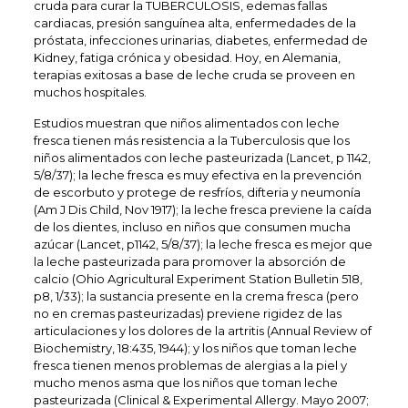
cruda para curar la TUBERCULOSIS, edemas fallas
cardiacas, presión sanguínea alta, enfermedades de la
próstata, infecciones urinarias, diabetes, enfermedad de
Kidney, fatiga crónica y obesidad. Hoy, en Alemania,
terapias exitosas a base de leche cruda se proveen en
muchos hospitales.
Estudios muestran que niños alimentados con leche
fresca tienen más resistencia a la Tuberculosis que los
niños alimentados con leche pasteurizada (Lancet, p 1142,
5/8/37); la leche fresca es muy efectiva en la prevención
de escorbuto y protege de resfríos, difteria y neumonía
(Am J Dis Child, Nov 1917); la leche fresca previene la caída
de los dientes, incluso en niños que consumen mucha
azúcar (Lancet, p1142, 5/8/37); la leche fresca es mejor que
la leche pasteurizada para promover la absorción de
calcio (Ohio Agricultural Experiment Station Bulletin 518,
p8, 1/33); la sustancia presente en la crema fresca (pero
no en cremas pasteurizadas) previene rigidez de las
articulaciones y los dolores de la artritis (Annual Review of
Biochemistry, 18:435, 1944); y los niños que toman leche
fresca tienen menos problemas de alergias a la piel y
mucho menos asma que los niños que toman leche
pasteurizada (Clinical & Experimental Allergy. Mayo 2007;