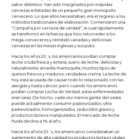
sabor distintivo- han sido marginados por insípidas
cervezas enlatadas de un pequeño gran monopolio
cervecero. Lo que ellos necesitaban, era el regreso a los
métodos tradicionales de elaboración. Comenzaron una
“Campaña por cerveza de verdad”, la cual rápidamente
se transformó en la fuerza que hizo retroceder a los
mega-cerveceros y reinstaló variadas y deliciosas
cervezas en las mesas inglesas y sus pubs.
Hacia los años 20´s, los americanos podían comprar
leche cruda fresca y entera, suero de leche, deliciosa y
naturalmente amarilla mantequilla, muchos tipos de
quesos frescos y maduros, verdadera crema. La leche de
hoy está acusada de causar todo lo relacionado con las
alergias y hasta cáncer, pero cuando los americanos
podían comprar Lecha de Verdad, estas enfermedades
eran raras. De hecho, cada vez menos gente del oeste
puede actualmente consumir pasteurizados, ultra
pasteurizados, homogenizados, reducidos grasos y
productos lácteos manipulados. El mercado de leche
fluida declina a 1% al año.
Hacia los añons 20´s, los americanos consideraban un
suplemento de alta calidad los productos lácteos vitales