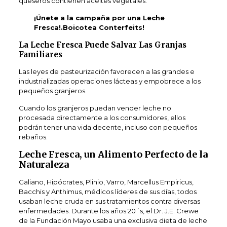
queseros contienen aceites vegetales.
¡Únete a la campaña por una Leche
Fresca!.Boicotea Conterfeits!
La Leche Fresca Puede Salvar Las Granjas
Familiares
Las leyes de pasteurización favorecen a las grandes e
industrializadas operaciones lácteas y empobrece a los
pequeños granjeros.
Cuando los granjeros puedan vender leche no
procesada directamente a los consumidores, ellos
podrán tener una vida decente, incluso con pequeños
rebaños.
Leche Fresca, un Alimento Perfecto de la
Naturaleza
Galiano, Hipócrates, Plinio, Varro, Marcellus Empiricus,
Bacchis y Anthimus, médicos líderes de sus días, todos
usaban leche cruda en sus tratamientos contra diversas
enfermedades. Durante los años 20´s, el Dr. J.E. Crewe
de la Fundación Mayo usaba una exclusiva dieta de leche